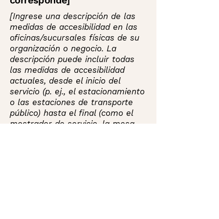
corresponde]
[Ingrese una descripción de las
medidas de accesibilidad en las
oficinas/sucursales físicas de su
organización o negocio. La
descripción puede incluir todas
las medidas de accesibilidad
actuales, desde el inicio del
servicio (p. ej., el estacionamiento
o las estaciones de transporte
público) hasta el final (como el
mostrador de servicio, la mesa
del restaurante, el aula, etc.).
También es necesario especificar
cualquier medida de accesibilidad
adicional, como servicios para
personas con discapacidad y su
ubicación, y accesorios de
accesibilidad (p. ej., en sistemas
de inducción de audio y